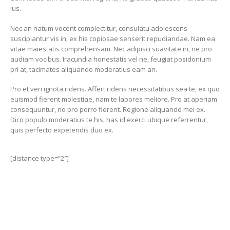
ius.
Nec an natum vocent complectitur, consulatu adolescens
suscipiantur vis in, ex his copiosae senserit repudiandae. Nam ea
vitae maiestatis comprehensam. Nec adipisci suavitate in, ne pro
audiam vocibus. Iracundia honestatis vel ne, feugiat posidonium
pri at, tacimates aliquando moderatius eam an.
Pro et veri ignota ridens. Affert ridens necessitatibus sea te, ex quo
euismod fierent molestiae, nam te labores meliore. Pro at aperiam
consequuntur, no pro porro fierent. Regione aliquando mei ex.
Dico populo moderatius te his, has id exerci ubique referrentur,
quis perfecto expetendis duo ex.
[distance type=”2″]