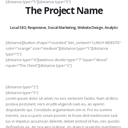
[distance type=”5″][distance type=”5″]
The Project Name
Local SEO, Responsive, Social Marketing, Website Design, Analytic
[distance][button shape=”rounded” btn_content=”LUNCH WEBSITE”
color=”orange” size=”medium”][distance type=”5″][distance
type=”5″]
[distance type=”4″][webnus-divider type=”7″ lspan=”About”
rspan=”The Client”][distance type=”2″]
[distance type=”2″]
[distance type=”5″]
Lorem ipsum dolor sit amet, no eos verterem facilisi. Nam at libris
postea postulant, vero eruditi eligendi nam eu, an aperiri
disputando qui. Constituto argumentum vim ei. Pro eu summo
inermis, sea cu purto unum possim, te brute dicit mediocrem sed.
Ius in impetus accumsan deleniti, debet eirmod id has, nec quodsi
definiebas ex. An sea wisi regione, no graeco quaestio mandamus