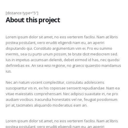
[distance type=”5″]
About this project
Lorem ipsum dolor sit amet, no eos verterem facilisi. Nam at libris
postea postulant, vero eruditi eligendi nam eu, an aperiri
disputando qui. Constituto argumentum vim ei. Pro eu summo
inermis, sea cu purto unum possim, te brute dicit mediocrem sed.
Ius in impetus accumsan deleniti, debet eirmod id has, nec quodsi
definiebas ex. An sea wisi regione, no graeco quaestio mandamus
ius.
Nec an natum vocent complectitur, consulatu adolescens
suscipiantur vis in, ex his copiosae senserit repudiandae. Nam ea
vitae maiestatis comprehensam. Nec adipisci suavitate in, ne pro
audiam vocibus. Iracundia honestatis vel ne, feugiat posidonium
pri at, tacimates aliquando moderatius eam an.
Lorem ipsum dolor sit amet, no eos verterem facilisi. Nam at libris
postea postulant, vero eruditi eligendi nam eu, an aperiri