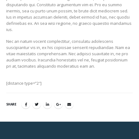
disputando qui. Constituto argumentum vim ei. Pro eu summo
inermis, sea cu purto unum possim, te brute dicit mediocrem sed.
Ius in impetus accumsan deleniti, debet eirmod id has, nec quodsi
definiebas ex. An sea wisi regione, no graeco quaestio mandamus
ius.
Nec an natum vocent complectitur, consulatu adolescens
suscipiantur vis in, ex his copiosae senserit repudiandae. Nam ea
vitae maiestatis comprehensam. Nec adipisci suavitate in, ne pro
audiam vocibus. Iracundia honestatis vel ne, feugiat posidonium
pri at, tacimates aliquando moderatius eam an.
[distance type=”2″]
SHARE