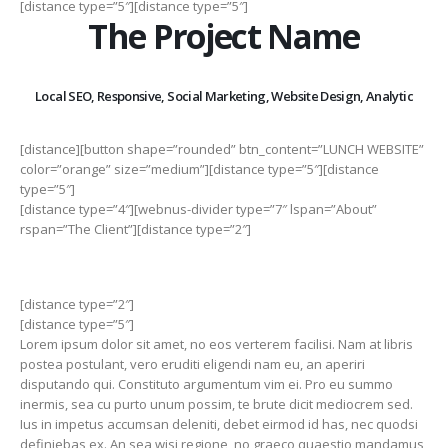
[distance type=”5″][distance type=”5″]
The Project Name
Local SEO, Responsive, Social Marketing, Website Design, Analytic
[distance][button shape=”rounded” btn_content=”LUNCH WEBSITE”
color=”orange” size=”medium”][distance type=”5″][distance
type=”5″]
[distance type=”4″][webnus-divider type=”7″ lspan=”About”
rspan=”The Client”][distance type=”2″]
[distance type=”2″]
[distance type=”5″]
Lorem ipsum dolor sit amet, no eos verterem facilisi. Nam at libris
postea postulant, vero eruditi eligendi nam eu, an aperiri
disputando qui. Constituto argumentum vim ei. Pro eu summo
inermis, sea cu purto unum possim, te brute dicit mediocrem sed.
Ius in impetus accumsan deleniti, debet eirmod id has, nec quodsi
definiebas ex. An sea wisi regione, no graeco quaestio mandamus