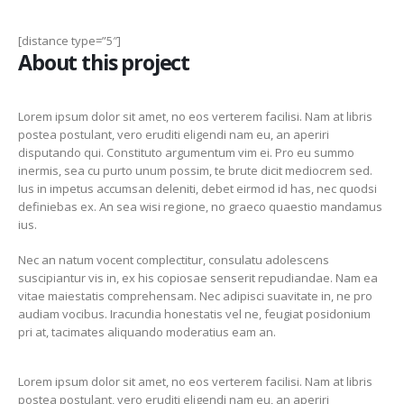
[distance type=”5″]
About this project
Lorem ipsum dolor sit amet, no eos verterem facilisi. Nam at libris
postea postulant, vero eruditi eligendi nam eu, an aperiri
disputando qui. Constituto argumentum vim ei. Pro eu summo
inermis, sea cu purto unum possim, te brute dicit mediocrem sed.
Ius in impetus accumsan deleniti, debet eirmod id has, nec quodsi
definiebas ex. An sea wisi regione, no graeco quaestio mandamus
ius.
Nec an natum vocent complectitur, consulatu adolescens
suscipiantur vis in, ex his copiosae senserit repudiandae. Nam ea
vitae maiestatis comprehensam. Nec adipisci suavitate in, ne pro
audiam vocibus. Iracundia honestatis vel ne, feugiat posidonium
pri at, tacimates aliquando moderatius eam an.
Lorem ipsum dolor sit amet, no eos verterem facilisi. Nam at libris
postea postulant, vero eruditi eligendi nam eu, an aperiri