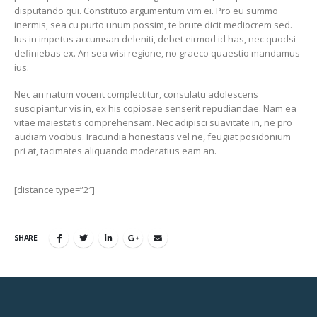
disputando qui. Constituto argumentum vim ei. Pro eu summo
inermis, sea cu purto unum possim, te brute dicit mediocrem sed.
Ius in impetus accumsan deleniti, debet eirmod id has, nec quodsi
definiebas ex. An sea wisi regione, no graeco quaestio mandamus
ius.
Nec an natum vocent complectitur, consulatu adolescens
suscipiantur vis in, ex his copiosae senserit repudiandae. Nam ea
vitae maiestatis comprehensam. Nec adipisci suavitate in, ne pro
audiam vocibus. Iracundia honestatis vel ne, feugiat posidonium
pri at, tacimates aliquando moderatius eam an.
[distance type=”2″]
SHARE