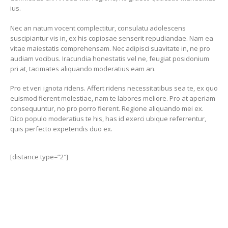
ius.
Nec an natum vocent complectitur, consulatu adolescens
suscipiantur vis in, ex his copiosae senserit repudiandae. Nam ea
vitae maiestatis comprehensam. Nec adipisci suavitate in, ne pro
audiam vocibus. Iracundia honestatis vel ne, feugiat posidonium
pri at, tacimates aliquando moderatius eam an.
Pro et veri ignota ridens. Affert ridens necessitatibus sea te, ex quo
euismod fierent molestiae, nam te labores meliore. Pro at aperiam
consequuntur, no pro porro fierent. Regione aliquando mei ex.
Dico populo moderatius te his, has id exerci ubique referrentur,
quis perfecto expetendis duo ex.
[distance type=”2″]